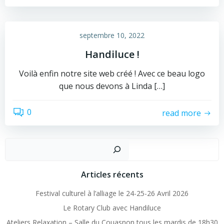
septembre 10, 2022
Handiluce !
Voilà enfin notre site web créé ! Avec ce beau logo
que nous devons à Linda […]
0
read more
Recher
Articles récents
Festival culturel à l’alliage le 24-25-26 Avril 2026
Le Rotary Club avec Handiluce
Ateliers Relaxation – Salle du Couasnon tous les mardis de 18h30