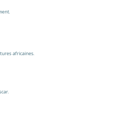
ment.
tures africaines.
scar.