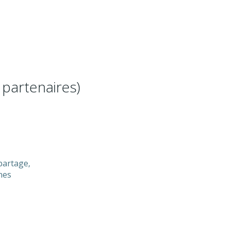
partenaires)
partage,
nes